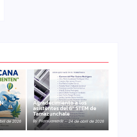
EN
Agradecimiento a los
asistentes del 6º STEM de
Tamazunchale
By
Pilarsuarezrdz
bril de 2026
-
24 de abril de 2026