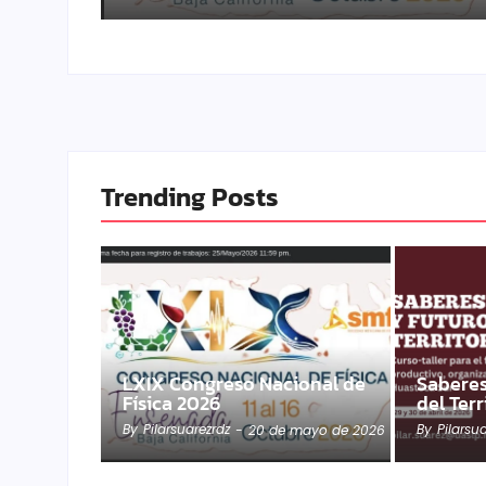
Trending Posts
LXIX Congreso Nacional de
Saberes
Física 2026
del Terr
By
Pilarsuarezrdz
By
Pilarsu
-
20 de mayo de 2026