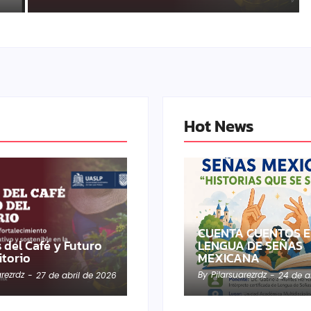
Hot News
CUENTA CUENTOS 
 del Café y Futuro
LENGUA DE SEÑAS
itorio
MEXICANA
arezrdz
By
Pilarsuarezrdz
-
27 de abril de 2026
-
24 de a