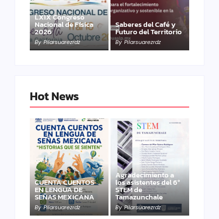
LXIX Congreso
Nacional de Física
Saberes del Café y
2026
Futuro del Territorio
By
Pilarsuarezrdz
By
Pilarsuarezrdz
Hot News
Agradecimiento a
CUENTA CUENTOS
los asistentes del 6º
EN LENGUA DE
STEM de
SEÑAS MEXICANA
Tamazunchale
By
Pilarsuarezrdz
By
Pilarsuarezrdz