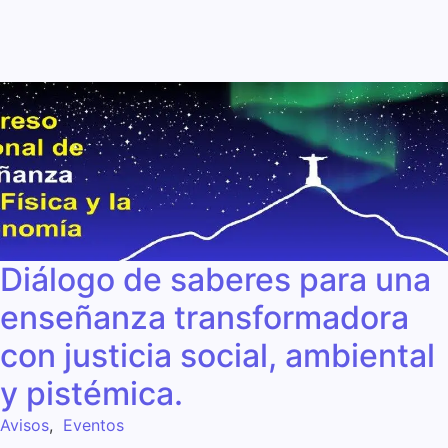
Diálogo de saberes para una
enseñanza transformadora
con justicia social, ambiental
y pistémica.
Avisos
,
Eventos