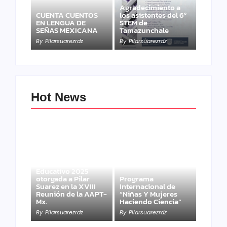
Agradecimiento a
CUENTA CUENTOS
los asistentes del 6º
EN LENGUA DE
STEM de
SEÑAS MEXICANA
Tamazunchale
By
Pilarsuarezrdz
By
Pilarsuarezrdz
Hot News
Medalla al Mérito
Educativo 2025
otorgada a Pilar
Programa
Suarez en la XVIII
Internacional de
Reunión de la AAPT-
“Niñas Y Mujeres
Mx.
Haciendo Ciencia”
By
Pilarsuarezrdz
By
Pilarsuarezrdz