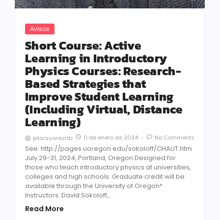
Avisos
Short Course: Active
Learning in Introductory
Physics Courses: Research-
Based Strategies that
Improve Student Learning
(Including Virtual, Distance
Learning)
11 de enero de 2024
-
No Comments
pilarsuarezrdz
See: http://pages.uoregon.edu/sokoloff/CHAUT.htm
July 29-31, 2024, Portland, Oregon Designed for
those who teach introductory physics at universities,
colleges and high schools. Graduate credit will be
available through the University of Oregon*
Instructors: David Sokoloff,...
Read More