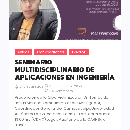
Avisos
Convocatorias
Eventos
SEMINARIO
MULTIDISCIPLINARIO DE
APLICACIONES EN INGENIERÍA
31 de enero de 2024
-
pilarsuarezrdz
No Comments
Prevención de la Cibervictimización Dr. Tomás de
Jesús Moreno ZamudioProfesor Investigador,
Coordinador General del Campus JalpaUniversidad
Autónoma de Zacatecas Fecho:- 1 de febreroHora:
13:00 hrs (CDMX) Lugar: Auditorio de la CARHSy a
través...