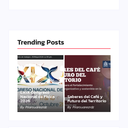
Trending Posts
LXIX Congreso
Nacional de Física
Saberes del Café y
2026
Futuro del Territorio
By
Pilarsuarezrdz
By
Pilarsuarezrdz