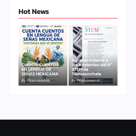
Hot News
Agradecimiento a
CUENTA CUENTOS
los asistentes del 6º
EN LENGUA DE
STEM de
SEÑAS MEXICANA
Tamazunchale
By
Pilarsuarezrdz
By
Pilarsuarezrdz