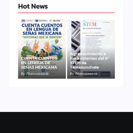
Hot News
Agradecimiento a
CUENTA CUENTOS
los asistentes del 6º
EN LENGUA DE
STEM de
SEÑAS MEXICANA
Tamazunchale
By
Pilarsuarezrdz
By
Pilarsuarezrdz