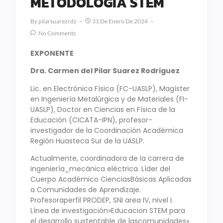
METODOLOGÍA STEM
By
Pilarsuarezrdz
31 De Enero De 2024
No Comments
EXPONENTE
Dra. Carmen del Pilar Suarez Rodriguez
Lic. en Electrónica Física (FC-UASLP), Magíster
en Ingeniería Metalúrgica y de Materiales (FI-
UASLP), Doctor en Ciencias en Física de la
Educación (CICATA-IPN), profesor-
investigador de la Coordinación Académica
Región Huasteca Sur de la UASLP.
Actualmente, coordinadora de la carrera de
ingeniería_mecánica eléctrica. Líder del
Cuerpo Académico CienciasBásicas Aplicadas
a Comunidades de Aprendizaje.
Profesoraperfil PRODEP, SNI area IV, nivel I.
Línea de investigación»Educacion STEM para
el desarrollo sustentable de lascomunidades».