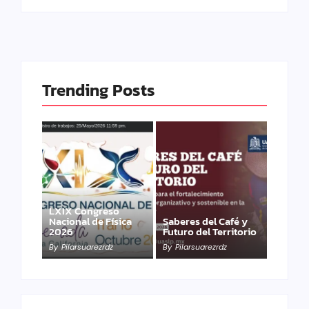
Trending Posts
LXIX Congreso
Nacional de Física
Saberes del Café y
2026
Futuro del Territorio
By
Pilarsuarezrdz
By
Pilarsuarezrdz