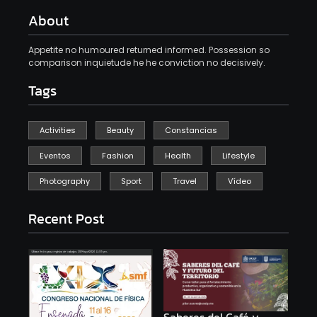
About
Appetite no humoured returned informed. Possession so
comparison inquietude he he conviction no decisively.
Tags
Activities
Beauty
Constancias
Eventos
Fashion
Health
Lifestyle
Photography
Sport
Travel
Vídeo
Recent Post
Saberes del Café y