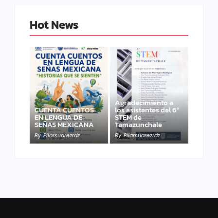
Hot News
Agradecimiento a
CUENTA CUENTOS
los asistentes del 6º
EN LENGUA DE
STEM de
SEÑAS MEXICANA
Tamazunchale
By
Pilarsuarezrdz
By
Pilarsuarezrdz