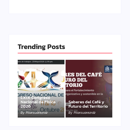
Trending Posts
LXIX Congreso
Nacional de Física
Saberes del Café y
2026
Futuro del Territorio
By
Pilarsuarezrdz
By
Pilarsuarezrdz