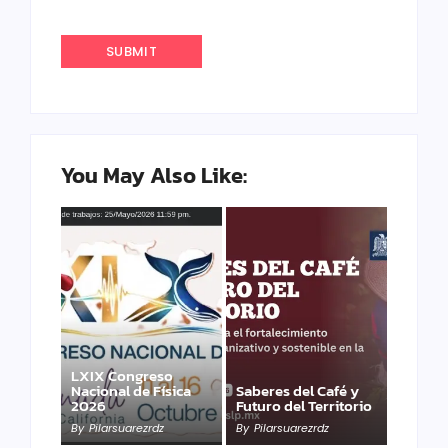
You May Also Like:
LXIX Congreso
Nacional de Física
Saberes del Café y
2026
Futuro del Territorio
By
Pilarsuarezrdz
By
Pilarsuarezrdz