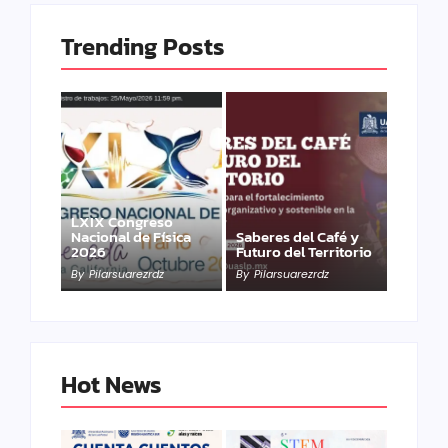
Trending Posts
LXIX Congreso
Nacional de Física
Saberes del Café y
2026
Futuro del Territorio
By
Pilarsuarezrdz
By
Pilarsuarezrdz
Hot News