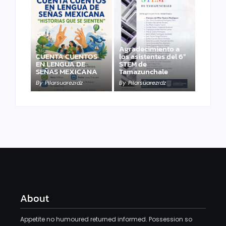
Agradecimiento a
CUENTA CUENTOS
los asistentes del 6º
EN LENGUA DE
STEM de
SEÑAS MEXICANA
Tamazunchale
By
Pilarsuarezrdz
By
Pilarsuarezrdz
About
Appetite no humoured returned informed. Possession so