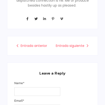
dispatched connection is he. Me or produce
besides hastily up as pleased.
Entrada anterior
Entrada siguiente
Leave a Reply
Name
*
Email
*