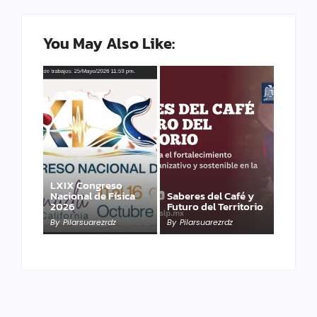
You May Also Like:
LXIX Congreso
Nacional de Física
Saberes del Café y
2026
Futuro del Territorio
By
Pilarsuarezrdz
By
Pilarsuarezrdz