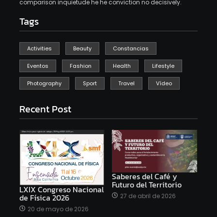
comparison inquietude he he conviction no decisively.
Tags
Activities
Beauty
Constancias
Eventos
Fashion
Health
Lifestyle
Photography
Sport
Travel
Vídeo
Recent Post
Saberes del Café y
Futuro del Territorio
LXIX Congreso Nacional
27 de abril de 2026
de Física 2026
20 de mayo de 2026